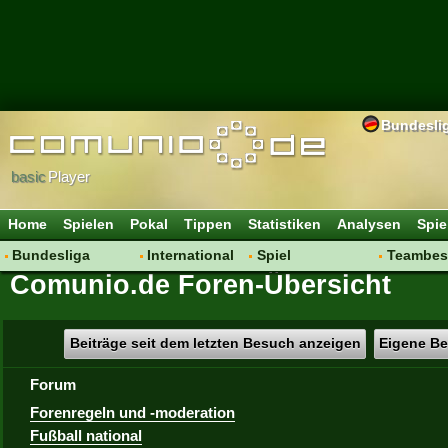
Bundesli
basic
Player
Home
Spielen
Pokal
Tippen
Statistiken
Analysen
Spie
Bundesliga
International
Spiel
Teambes
Comunio.de Foren-Übersicht
Hot News
Vereine
Regeln & Tipps
Bewertu
Talk
WM 2014
Mitgliedersuche
Transfer
Spielanalyse
Aufstellu
Beiträge seit dem letzten Besuch anzeigen
Eigene Be
Vereinsdiskussion
Saisonü
Forum
Vereinsfragen
Forenregeln und -moderation
Fußball national