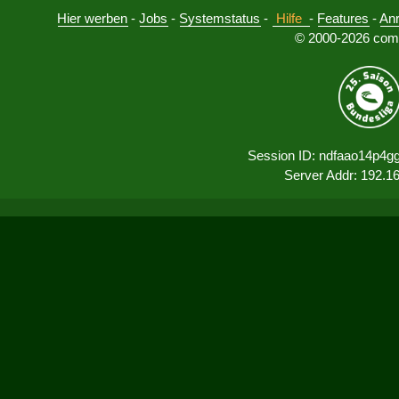
Hier werben
-
Jobs
-
Systemstatus
-
Hilfe
-
Features
-
An
© 2000-2026 comu
Session ID: ndfaao14p4g
Server Addr: 192.1