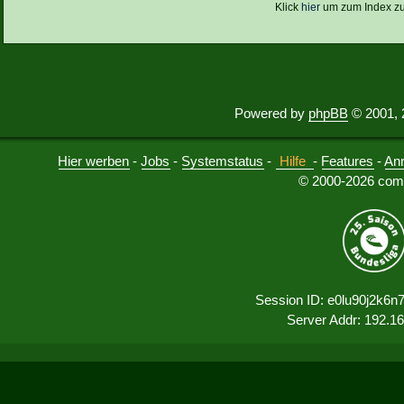
Klick
hier
um zum Index z
Powered by
phpBB
© 2001, 
Hier werben
-
Jobs
-
Systemstatus
-
Hilfe
-
Features
-
An
© 2000-2026 comu
Session ID: e0lu90j2k6n
Server Addr: 192.1