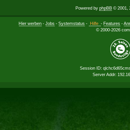
Powered by
phpBB
© 2001, 
Hier werben
-
Jobs
-
Systemstatus
-
Hilfe
-
Features
-
An
© 2000-2026 comu
Session ID: qlchc6d65cm
Server Addr: 192.1