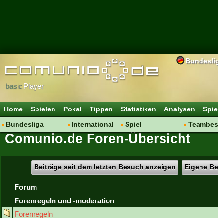
Bundesli
basic
Player
Home
Spielen
Pokal
Tippen
Statistiken
Analysen
Spie
Bundesliga
International
Spiel
Teambes
Comunio.de Foren-Übersicht
Hot News
Vereine
Regeln & Tipps
Bewertu
Talk
WM 2014
Mitgliedersuche
Transfer
Spielanalyse
Aufstellu
Beiträge seit dem letzten Besuch anzeigen
Eigene Be
Vereinsdiskussion
Saisonü
Forum
Vereinsfragen
Forenregeln und -moderation
Forenregeln