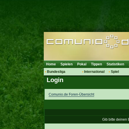
Home
Spielen
Pokal
Tippen
Statistiken
Bundesliga
International
Spiel
Login
Hot News
Vereine
Regeln & 
Talk
WM 2014
Mitglieder
Spielanalyse
Comunio.de Foren-Übersicht
Vereinsdiskussion
Vereinsfragen
Gib bitte deinen