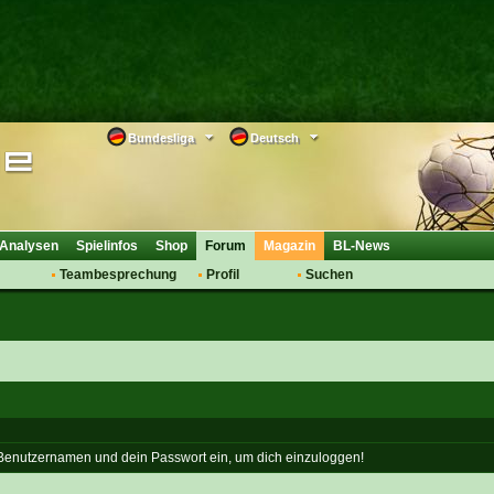
Bundesliga
Deutsch
Analysen
Spielinfos
Shop
Forum
Magazin
BL-News
Teambesprechung
Profil
Suchen
Anmelden
Tipps
Bewertungen
suche
Transfers & Co.
FAQ
Aufstellung
Support
Saisonübergang
 Benutzernamen und dein Passwort ein, um dich einzuloggen!