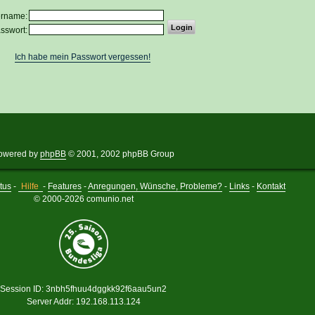
ername:
sswort:
Ich habe mein Passwort vergessen!
owered by
phpBB
© 2001, 2002 phpBB Group
tus
-
Hilfe
-
Features
-
Anregungen, Wünsche, Probleme?
-
Links
-
Kontakt
© 2000-2026 comunio.net
Session ID: 3nbh5fhuu4dggkk92f6aau5un2
Server Addr: 192.168.113.124