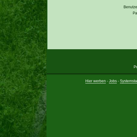
Benutz
Pa
P
Hier werben
-
Jobs
-
Systemsta