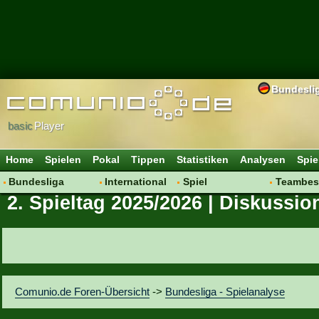
Bundesli
basic
Player
Home
Spielen
Pokal
Tippen
Statistiken
Analysen
Spie
Bundesliga
International
Spiel
Teambes
2. Spieltag 2025/2026 | Diskussio
Hot News
Vereine
Regeln & Tipps
Bewertu
Talk
WM 2014
Mitgliedersuche
Transfer
Spielanalyse
Aufstellu
Vereinsdiskussion
Saisonü
Vereinsfragen
Comunio.de Foren-Übersicht
->
Bundesliga - Spielanalyse