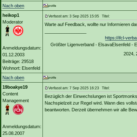
Nach oben
heikop1
Verfasst am: 3 Sep 2025 15:05 Titel:
Moderator
Warte auf Feedback, wollte nur Informieren d
_________________
https://ifcl-ve
Größter Ligenverband - ElsavaElsenfeld -
Anmeldungsdatum:
2024, 
01.12.2003
Beiträge: 29518
Wohnort: Elsenfeld
Nach oben
19boakye19
Verfasst am: 7 Sep 2025 16:23 Titel:
Content
Bezüglich der Einwechslungen ist Sportmonks b
Management
Nachspielzeit zur Regel wird. Wann dies vollst
beantworten. Derzeit übernehmen wir alle Bewe
Anmeldungsdatum:
25.08.2007