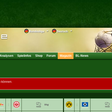
Bundesliga
Deutsch
Analysen
Spielinfos
Shop
Forum
Magazin
BL-News
u können.
:
: