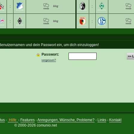
:
:
:
:
 Benutzernamen und dein Passwort ein, um dich einzuloggen!
Passwort:
>> 
vergessen?
tus
-
Hilfe
-
Features
-
Anregungen, Wünsche, Probleme?
-
Links
-
Kontakt
© 2000-2026 comunio.net