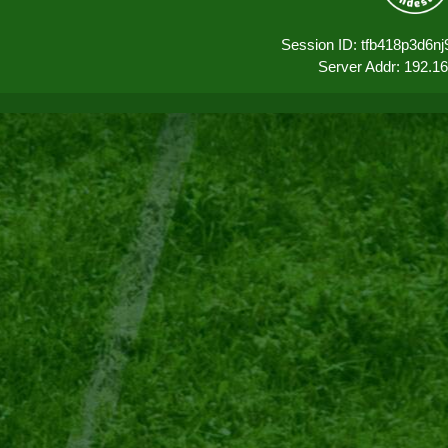
Session ID: tfb418p3d6n
Server Addr: 192.1