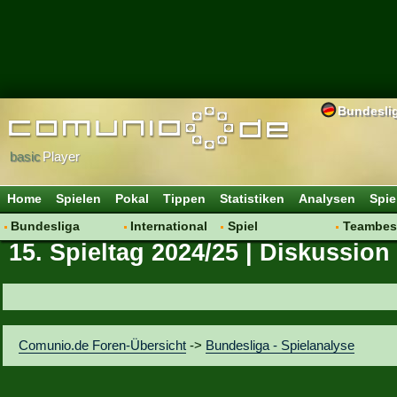
Bundesli
basic
Player
Home
Spielen
Pokal
Tippen
Statistiken
Analysen
Spie
Bundesliga
International
Spiel
Teambes
15. Spieltag 2024/25 | Diskussion
Hot News
Vereine
Regeln & Tipps
Bewertu
Talk
WM 2014
Mitgliedersuche
Transfer
Spielanalyse
Aufstellu
Vereinsdiskussion
Saisonü
Comunio.de Foren-Übersicht
->
Bundesliga - Spielanalyse
Vereinsfragen