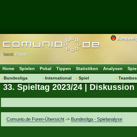
Bundesli
basic
Player
Home
Spielen
Pokal
Tippen
Statistiken
Analysen
Spie
Bundesliga
International
Spiel
Teambes
33. Spieltag 2023/24 | Diskussion
Hot News
Vereine
Regeln & Tipps
Bewertu
Talk
WM 2014
Mitgliedersuche
Transfer
Spielanalyse
Aufstellu
Vereinsdiskussion
Saisonü
Comunio.de Foren-Übersicht
->
Bundesliga - Spielanalyse
Vereinsfragen