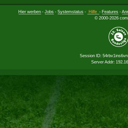
Hier werben
-
Jobs
-
Systemstatus
-
Hilfe
-
Features
-
An
© 2000-2026 comu
Session ID: 54rbv1ins6v
Server Addr: 192.1