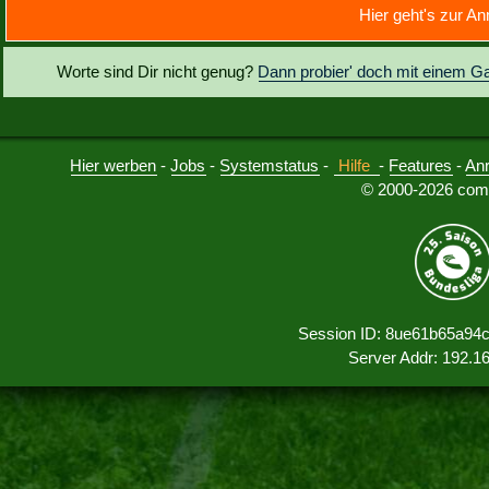
Hier geht's zur A
Worte sind Dir nicht genug?
Dann probier' doch mit einem G
Hier werben
-
Jobs
-
Systemstatus
-
Hilfe
-
Features
-
An
© 2000-2026 comu
Session ID: 8ue61b65a94
Server Addr: 192.1