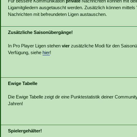
Für bessere Kommunikation
private
Nachrichten können mit dei
Ligamitgliedern ausgetauscht werden. Zusätzlich können mittel
Nachrichten mit befreundeten Ligen austauschen.
Zusätzliche Saisonübergänge!
In Pro Player Ligen stehen
vier
zusätzliche Modi für den Saison
Verfügung, siehe
hier
!
Ewige Tabelle
Die Ewige Tabelle zeigt dir eine Punktestatistik deiner Community
Jahren!
Spielergehälter!